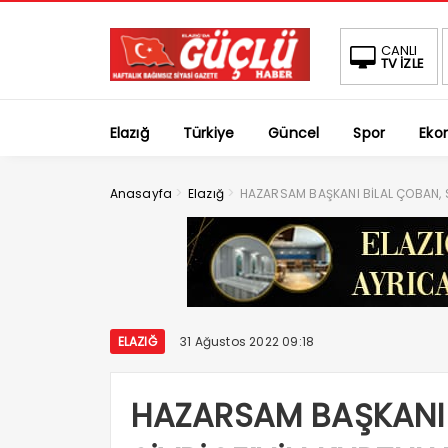
CANLI
TV İZLE
Elazığ
Türkiye
Güncel
Spor
Eko
>
>
Anasayfa
Elazığ
HAZARSAM BAŞKANI BİLAL ÇOBAN, S
ELAZIĞ
31 Ağustos 2022 09:18
HAZARSAM BAŞKANI 