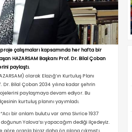
proje çalışmaları kapsamında her hafta bir
ylaşan HAZARSAM Başkanı Prof. Dr. Bilal Çoban
erini paylaştı.
AZARSAM) olarak Elazığ’ın Kurtuluş Planı
 Dr. Bilal Çoban 2034 yılına kadar şehrin
ojelerini paylaşmaya devam ediyor. Bu
lçesinin kurtuluş planını yayımladı.
 “Acı bir anlam bulutu var ama Sivrice 1937
i doğunun Yalova’sı yapacağım dediği ilçedeyiz.
lere göre oranla biraz daha ön plana çıkmıştı.