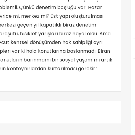
roblemli. Çünkü denetim boşluğu var. Hazar
rice mi, merkez mi? üst yapı oluşturulması
erkezi geçen yıl kapatıldı biraz denetim
raşütü, bisiklet yarışları biraz hayal oldu. Ama
cut kentsel dönüşümden hak sahipliği ayrı
eri var ki hala konutlarına başlanmadı. Biran
konutların barınmamı bir sosyal yaşam mı artık
rın konteynırlardan kurtarılması gerekir”