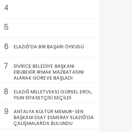
4
5
6
ELAZIĞ’DA BİR BAŞARI ÖYKÜSÜ
7
SİVRİCE BELEDİYE BAŞKANI
EBUBEKİR IRMAK MAZBATASINI
ALARAK GÖREVE BAŞLADI
8
ELAZIĞ MİLLETVEKİLİ GÜRSEL EROL,
YILIN SİYASETÇİSİ SEÇİLDİ
9
ANTALYA KÜLTÜR MEMUR-SEN
BAŞKANI ESAT ESMERAY ELAZIĞ’DA
ÇALIŞMALARDA BULUNDU