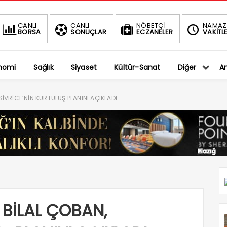
BIST
DOLAR
CANLI
CANLI
NÖBETÇİ
NAMAZ
BORSA
SONUÇLAR
ECZANELER
VAKİTLE
1.401,27
36,5794
-0.75%
%
nomi
Sağlık
Siyaset
Kültür-Sanat
Diğer
An
İVRİCE’NİN KURTULUŞ PLANINI AÇIKLADI
BİLAL ÇOBAN,