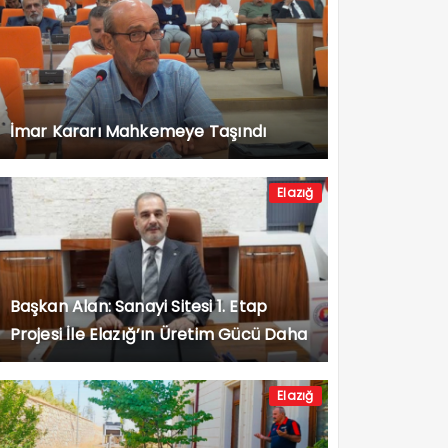
İmar Kararı Mahkemeye Taşındı
Elazığ
Başkan Alan: Sanayi Sitesi 1. Etap
Projesi İle Elazığ’ın Üretim Gücü Daha
da Artacak”
Elazığ