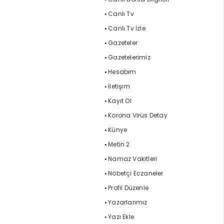
Canlı Tv
Canlı Tv İzle
Gazeteler
Gazetelerimiz
Hesabım
İletişim
Kayıt Ol
Korona Virüs Detay
Künye
Metin 2
Namaz Vakitleri
Nöbetçi Eczaneler
Profil Düzenle
Yazarlarımız
Yazı Ekle