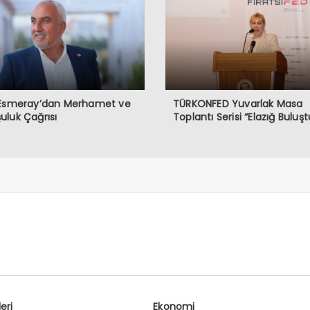
 Esmeray’dan Merhamet ve
TÜRKONFED Yuvarlak Masa
luk Çağrısı
Toplantı Serisi “Elazığ Buluşt
eri
Ekonomi