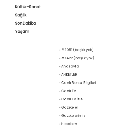
Kültür-Sanat
Sağlık
SonDakika
Yaşam
#2051 (başlık yok)
#7422 (başlık yok)
Anasayfa
ANKETLER
Canlı Borsa Bilgileri
Canlı Tv
Canlı Tv İzle
Gazeteler
Gazetelerimiz
Hesabım