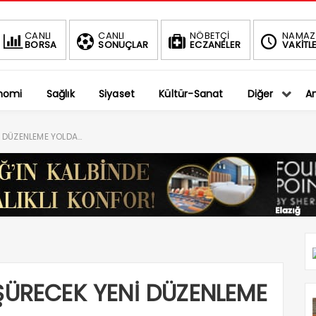
BIST
DOLAR
CANLI
CANLI
NÖBETÇİ
NAMAZ
BORSA
SONUÇLAR
ECZANELER
VAKİTLE
1.401,27
36,5794
-0.75%
%
nomi
Sağlık
Siyaset
Kültür-Sanat
Diğer
An
İ DÜZENLEME YOLDA…
ÜŞÜRECEK YENİ DÜZENLEME