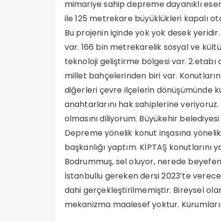
mimariye sahip depreme dayanıklı eserle
ile 125 metrekare büyüklükleri kapalı oto
Bu projenin içinde yok yok desek yeridir.
var. 166 bin metrekarelik sosyal ve kültür
teknoloji geliştirme bölgesi var. 2.eta
millet bahçelerinden biri var. Konutların
diğerleri çevre ilçelerin dönüşümünde k
anahtarlarını hak sahiplerine veriyoruz. 
olmasını diliyorum. Büyükehir belediyesi 
Depreme yönelik konut inşasına yönelik
başkanlığı yaptım. KİPTAŞ konutlarını yap
Bodrummuş, sel oluyor, nerede beyefend
İstanbullu gereken dersi 2023’te verec
dahi gerçekleştirilmemiştir. Bireysel o
mekanizma maalesef yoktur. Kurumlarım