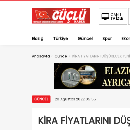
CANLI
TV İZLE
Elazığ
Türkiye
Güncel
Spor
Eko
>
>
Anasayfa
Güncel
KİRA FİYATLARINI DÜŞÜRECEK YEN
GÜNCEL
20 Ağustos 2022 05:55
KİRA FİYATLARINI D