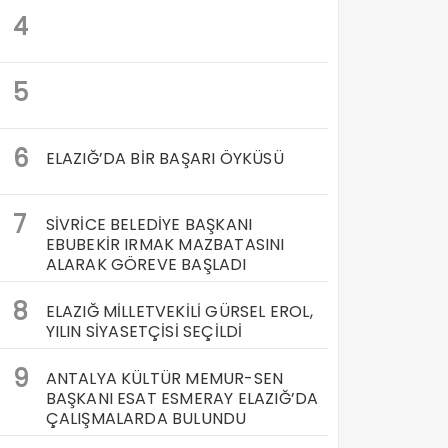
4
5
6
ELAZIĞ’DA BİR BAŞARI ÖYKÜSÜ
7
SİVRİCE BELEDİYE BAŞKANI
EBUBEKİR IRMAK MAZBATASINI
ALARAK GÖREVE BAŞLADI
8
ELAZIĞ MİLLETVEKİLİ GÜRSEL EROL,
YILIN SİYASETÇİSİ SEÇİLDİ
9
ANTALYA KÜLTÜR MEMUR-SEN
BAŞKANI ESAT ESMERAY ELAZIĞ’DA
ÇALIŞMALARDA BULUNDU