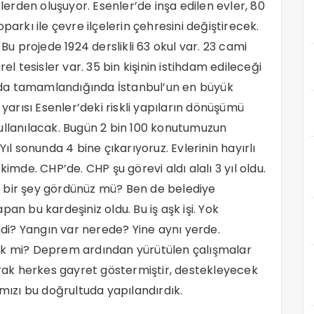
rden oluşuyor. Esenler’de inşa edilen evler, 80
parkı ile çevre ilçelerin çehresini değiştirecek.
 Bu projede 1924 derslikli 63 okul var. 23 cami
el tesisler var. 35 bin kişinin istihdam edileceği
bı da tamamlandığında İstanbul’un en büyük
 yarısı Esenler’deki riskli yapıların dönüşümü
ullanılacak. Bugün 2 bin 100 konutumuzun
Yıl sonunda 4 bine çıkarıyoruz. Evlerinin hayırlı
kimde. CHP’de. CHP şu görevi aldı alalı 3 yıl oldu.
 bir şey gördünüz mü? Ben de belediye
an bu kardeşiniz oldu. Bu iş aşk işi. Yok
i? Yangın var nerede? Yine aynı yerde.
ek mi? Deprem ardından yürütülen çalışmalar
larak herkes gayret göstermiştir, destekleyecek
ızı bu doğrultuda yapılandırdık.