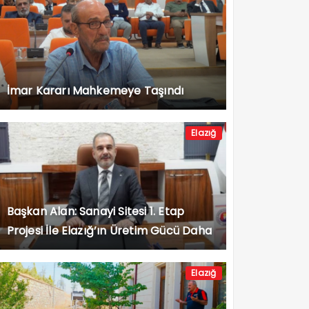
İmar Kararı Mahkemeye Taşındı
Elazığ
Başkan Alan: Sanayi Sitesi 1. Etap
Projesi İle Elazığ’ın Üretim Gücü Daha
da Artacak”
Elazığ