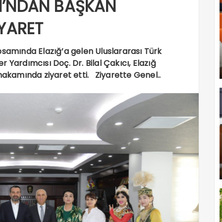
I’NDAN BAŞKAN
İYARET
psamında Elazığ’a gelen Uluslararası Türk
 Yardımcısı Doç. Dr. Bilal Çakıcı, Elazığ
makamında ziyaret etti. Ziyarette Genel..