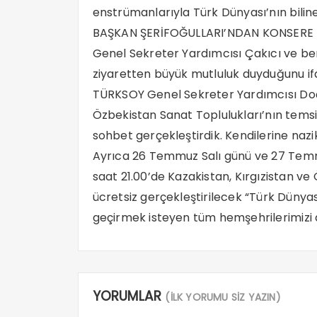
enstrümanlarıyla Türk Dünyası’nın biline
BAŞKAN ŞERİFOĞULLARI’NDAN KONSERE
Genel Sekreter Yardımcısı Çakıcı ve ber
ziyaretten büyük mutluluk duyduğunu ifa
TÜRKSOY Genel Sekreter Yardımcısı Doç. D
Özbekistan Sanat Toplulukları’nın temsil
sohbet gerçekleştirdik. Kendilerine nazi
Ayrıca 26 Temmuz Salı günü ve 27 Tem
saat 21.00’de Kazakistan, Kırgızistan ve
ücretsiz gerçekleştirilecek “Türk Dünyas
geçirmek isteyen tüm hemşehrilerimizi 
YORUMLAR
(İLK YORUMU SİZ YAZIN)