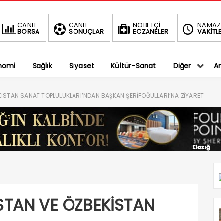
BIST
DOLAR
CANLI
CANLI
NÖBETÇİ
NAMAZ
BORSA
SONUÇLAR
ECZANELER
VAKİTLE
1.401,27
36,5794
-0.75%
%
nomi
Sağlık
Siyaset
Kültür-Sanat
Diğer
An
KİSTAN SANAT TOPLULUKLARI’NDAN BAŞKAN ŞERİFOĞULLARI’NA ZİYARET
İSTAN VE ÖZBEKİSTAN