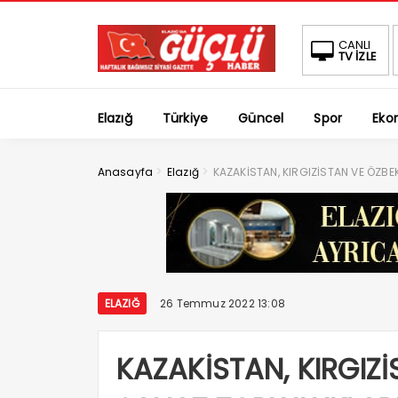
CANLI
TV İZLE
Elazığ
Türkiye
Güncel
Spor
Eko
>
>
Anasayfa
Elazığ
KAZAKİSTAN, KIRGIZİSTAN VE ÖZBE
ELAZIĞ
26 Temmuz 2022 13:08
KAZAKİSTAN, KIRGIZ