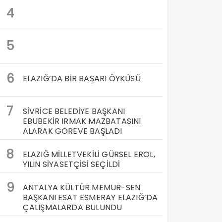
4
5
6
ELAZIĞ’DA BİR BAŞARI ÖYKÜSÜ
7
SİVRİCE BELEDİYE BAŞKANI
EBUBEKİR IRMAK MAZBATASINI
ALARAK GÖREVE BAŞLADI
8
ELAZIĞ MİLLETVEKİLİ GÜRSEL EROL,
YILIN SİYASETÇİSİ SEÇİLDİ
9
ANTALYA KÜLTÜR MEMUR-SEN
BAŞKANI ESAT ESMERAY ELAZIĞ’DA
ÇALIŞMALARDA BULUNDU