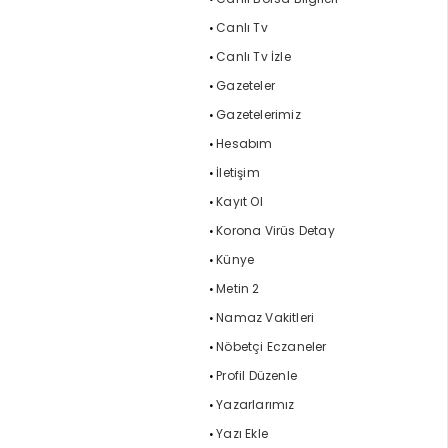
Canlı Tv
Canlı Tv İzle
Gazeteler
Gazetelerimiz
Hesabım
İletişim
Kayıt Ol
Korona Virüs Detay
Künye
Metin 2
Namaz Vakitleri
Nöbetçi Eczaneler
Profil Düzenle
Yazarlarımız
Yazı Ekle