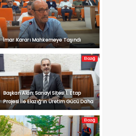
İmar Kararı Mahkemeye Taşındı
Elazığ
Başkan Alan: Sanayi Sitesi 1. Etap
Projesi İle Elazığ’ın Üretim Gücü Daha
da Artacak”
Elazığ