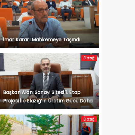
İmar Kararı Mahkemeye Taşındı
Elazığ
Başkan Alan: Sanayi Sitesi 1. Etap
Projesi İle Elazığ’ın Üretim Gücü Daha
da Artacak”
Elazığ