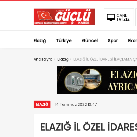
CANLI
TV İZLE
Elazığ
Türkiye
Güncel
Spor
Eko
>
>
Anasayfa
Elazığ
ELAZIĞ İL ÖZEL İDARESİ İLAÇLAMA 
ELAZIĞ
14 Temmuz 2022 13:47
ELAZIĞ İL ÖZEL İDAR