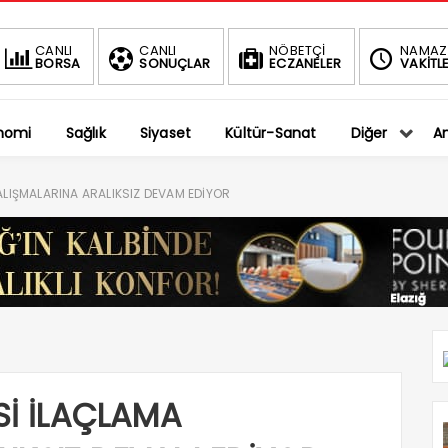
BIST
DOLAR
CANLI
CANLI
NÖBETÇİ
NAMAZ
BORSA
SONUÇLAR
ECZANELER
VAKİTLE
1.401,27
36,5794
-0.75%
%
nomi
Sağlık
Siyaset
Kültür-Sanat
Diğer
An
ÇALIŞMALARINA ARALIKSIZ DEVAM EDİYOR
ESİ İLAÇLAMA