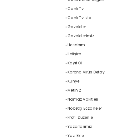
Canlı Tv
Canlı Tv İzle
Gazeteler
Gazetelerimiz
Hesabım
İletişim
Kayıt Ol
Korona Virüs Detay
Künye
Metin 2
Namaz Vakitleri
Nöbetçi Eczaneler
Profil Düzenle
Yazarlarımız
Yazı Ekle