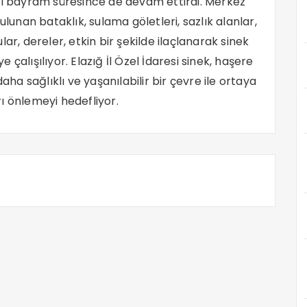
nı bayram süresince de devam ettirdi. Merkez
ulunan bataklık, sulama göletleri, sazlık alanlar,
sular, dereler, etkin bir şekilde ilaçlanarak sinek
çalışılıyor. Elazığ İl Özel İdaresi sinek, haşere
aha sağlıklı ve yaşanılabilir bir çevre ile ortaya
ı önlemeyi hedefliyor.