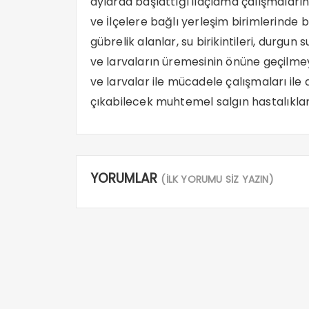
aylarda başlattığı ilaçlama çalışmaları
ve İlçelere bağlı yerleşim birimlerinde b
gübrelik alanlar, su birikintileri, durgun 
ve larvaların üremesinin önüne geçilmeye 
ve larvalar ile mücadele çalışmaları ile d
çıkabilecek muhtemel salgın hastalıklar
YORUMLAR
(İLK YORUMU SİZ YAZIN)