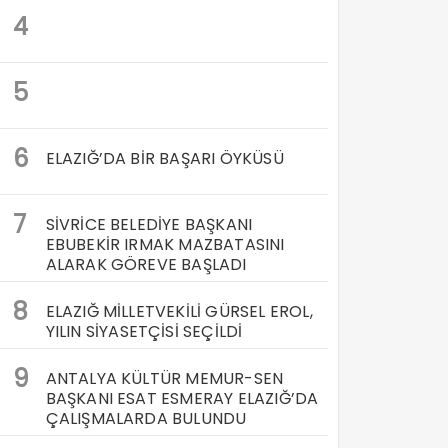
4
5
6
ELAZIĞ’DA BİR BAŞARI ÖYKÜSÜ
7
SİVRİCE BELEDİYE BAŞKANI
EBUBEKİR IRMAK MAZBATASINI
ALARAK GÖREVE BAŞLADI
8
ELAZIĞ MİLLETVEKİLİ GÜRSEL EROL,
YILIN SİYASETÇİSİ SEÇİLDİ
9
ANTALYA KÜLTÜR MEMUR-SEN
BAŞKANI ESAT ESMERAY ELAZIĞ’DA
ÇALIŞMALARDA BULUNDU