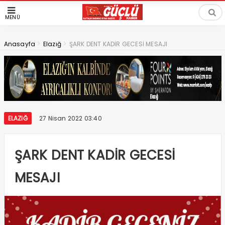
MENÜ
>
>
Anasayfa
Elazığ
ŞARK DENT KADİR GECESİ MESAJI
ELAZIĞ
27 Nisan 2022 03:40
ŞARK DENT KADİR GECESİ
MESAJI