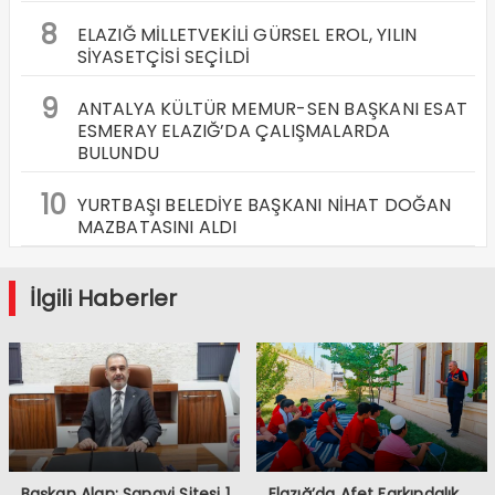
8
ELAZIĞ MİLLETVEKİLİ GÜRSEL EROL, YILIN
SİYASETÇİSİ SEÇİLDİ
9
ANTALYA KÜLTÜR MEMUR-SEN BAŞKANI ESAT
ESMERAY ELAZIĞ’DA ÇALIŞMALARDA
BULUNDU
10
YURTBAŞI BELEDİYE BAŞKANI NİHAT DOĞAN
MAZBATASINI ALDI
İlgili Haberler
Başkan Alan: Sanayi Sitesi 1.
Elazığ’da Afet Farkındalık