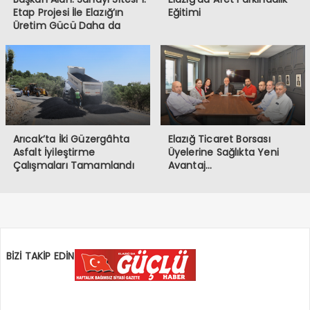
Etap Projesi İle Elazığ’ın
Eğitimi
Üretim Gücü Daha da
Artacak”
Arıcak’ta İki Güzergâhta
Elazığ Ticaret Borsası
Asfalt İyileştirme
Üyelerine Sağlıkta Yeni
Çalışmaları Tamamlandı
Avantaj…
BİZİ TAKİP EDİN