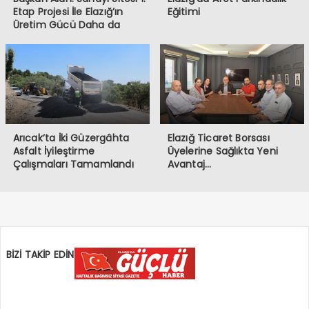
Etap Projesi İle Elazığ’ın
Eğitimi
Üretim Gücü Daha da
Artacak”
Arıcak’ta İki Güzergâhta
Elazığ Ticaret Borsası
Asfalt İyileştirme
Üyelerine Sağlıkta Yeni
Çalışmaları Tamamlandı
Avantaj…
BİZİ TAKİP EDİN