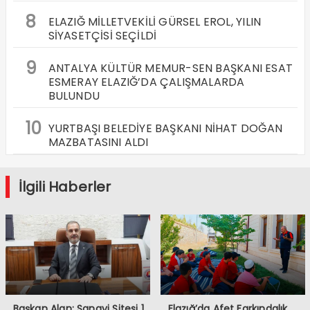
8
ELAZIĞ MİLLETVEKİLİ GÜRSEL EROL, YILIN
SİYASETÇİSİ SEÇİLDİ
9
ANTALYA KÜLTÜR MEMUR-SEN BAŞKANI ESAT
ESMERAY ELAZIĞ’DA ÇALIŞMALARDA
BULUNDU
10
YURTBAŞI BELEDİYE BAŞKANI NİHAT DOĞAN
MAZBATASINI ALDI
İlgili Haberler
Başkan Alan: Sanayi Sitesi 1.
Elazığ’da Afet Farkındalık