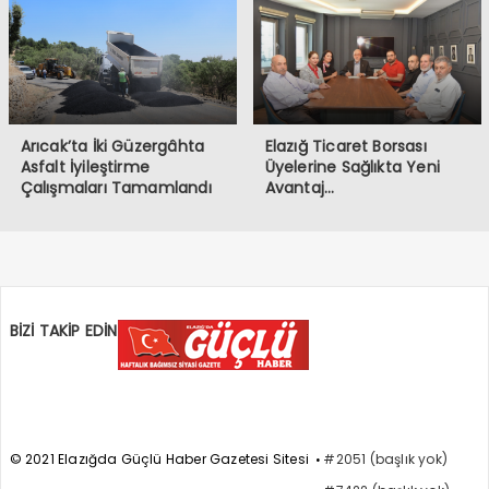
Arıcak’ta İki Güzergâhta
Elazığ Ticaret Borsası
Asfalt İyileştirme
Üyelerine Sağlıkta Yeni
Çalışmaları Tamamlandı
Avantaj…
BİZİ TAKİP EDİN
© 2021 Elazığda Güçlü Haber Gazetesi Sitesi
#2051 (başlık yok)