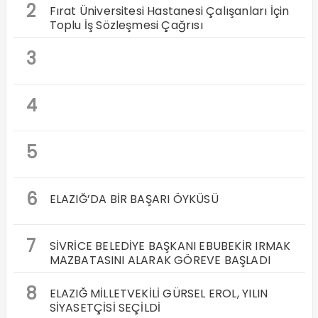
2
Fırat Üniversitesi Hastanesi Çalışanları İçin
Toplu İş Sözleşmesi Çağrısı
3
4
5
6
ELAZIĞ’DA BİR BAŞARI ÖYKÜSÜ
7
SİVRİCE BELEDİYE BAŞKANI EBUBEKİR IRMAK
MAZBATASINI ALARAK GÖREVE BAŞLADI
8
ELAZIĞ MİLLETVEKİLİ GÜRSEL EROL, YILIN
SİYASETÇİSİ SEÇİLDİ