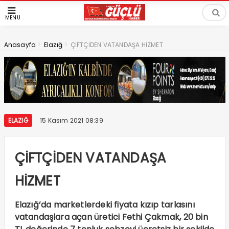
MENÜ
>
>
Anasayfa
Elazığ
ÇİFTÇİDEN VATANDAŞA HİZMET
ELAZIĞ
15 Kasım 2021 08:39
ÇİFTÇİDEN VATANDAŞA
HİZMET
Elazığ’da marketlerdeki fiyata kızıp tarlasını
vatandaşlara açan üretici Fethi Çakmak, 20 bin