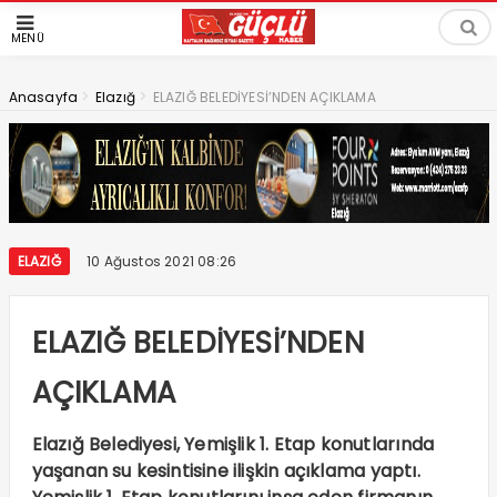
MENÜ
>
>
Anasayfa
Elazığ
ELAZIĞ BELEDİYESİ’NDEN AÇIKLAMA
ELAZIĞ
10 Ağustos 2021 08:26
ELAZIĞ BELEDİYESİ’NDEN
AÇIKLAMA
Elazığ Belediyesi, Yemişlik 1. Etap konutlarında
yaşanan su kesintisine ilişkin açıklama yaptı.