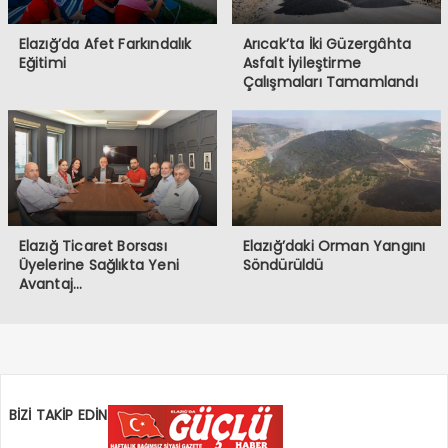
Elazığ’da Afet Farkındalık
Arıcak’ta İki Güzergâhta
Eğitimi
Asfalt İyileştirme
Çalışmaları Tamamlandı
Elazığ Ticaret Borsası
Elazığ’daki Orman Yangını
Üyelerine Sağlıkta Yeni
Söndürüldü
Avantaj…
BİZİ TAKİP EDİN