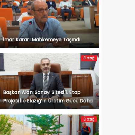
İmar Kararı Mahkemeye Taşındı
Elazığ
Başkan Alan: Sanayi Sitesi 1. Etap
Projesi İle Elazığ’ın Üretim Gücü Daha
da Artacak”
Elazığ