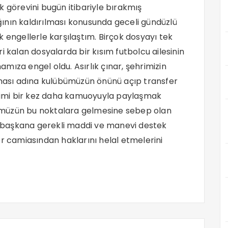
k görevini bugün itibariyle bırakmış
ının kaldırılması konusunda geceli gündüzlü
ngellerle karşılaştım. Birçok dosyayı tek
alan dosyalarda bir kısım futbolcu ailesinin
mıza engel oldu. Asırlık çınar, şehrimizin
ası adına kulübümüzün önünü açıp transfer
iğimi bir kez daha kamuoyuyla paylaşmak
übümüzün bu noktalara gelmesine sebep olan
ek başkana gerekli maddi ve manevi destek
or camiasından haklarını helal etmelerini