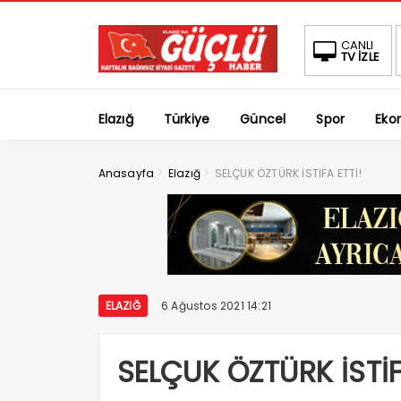
CANLI
TV İZLE
Elazığ
Türkiye
Güncel
Spor
Eko
>
>
Anasayfa
Elazığ
SELÇUK ÖZTÜRK İSTİFA ETTİ!
ELAZIĞ
6 Ağustos 2021 14:21
SELÇUK ÖZTÜRK İSTİF