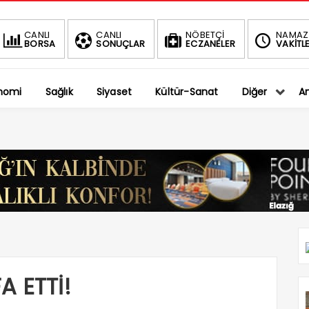
BIST
DOLAR
EURO
CANLI
CANLI
NÖBETÇİ
NAMAZ
BORSA
SONUÇLAR
ECZANELER
VAKİTLE
1.401,27
36,5794
39,9889
-0.75%
%
%
nomi
Sağlık
Siyaset
Kültür-Sanat
Diğer
An
A ETTİ!