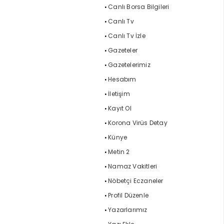
Canlı Borsa Bilgileri
Canlı Tv
Canlı Tv İzle
Gazeteler
Gazetelerimiz
Hesabım
İletişim
Kayıt Ol
Korona Virüs Detay
Künye
Metin 2
Namaz Vakitleri
Nöbetçi Eczaneler
Profil Düzenle
Yazarlarımız