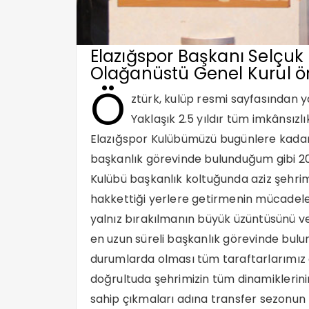
Elazığspor Başkanı Selçuk 
Olağanüstü Genel Kurul önc
Ö
ztürk, kulüp resmi sayfasından y
Yaklaşık 2.5 yıldır tüm imkânsızlı
Elazığspor Kulübümüzü bugünlere kadar 
başkanlık görevinde bulunduğum gibi 201
Kulübü başkanlık koltuğunda aziz şehri
hakkettiği yerlere getirmenin mücadele
yalnız bırakılmanın büyük üzüntüsünü ve h
en uzun süreli başkanlık görevinde bulu
durumlarda olması tüm taraftarlarımız 
doğrultuda şehrimizin tüm dinamiklerini
sahip çıkmaları adına transfer sezonun 