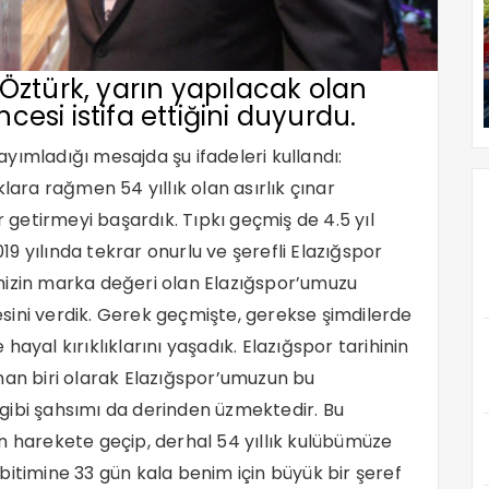
Öztürk, yarın yapılacak olan
esi istifa ettiğini duyurdu.
ayımladığı mesajda şu ifadeleri kullandı:
klara rağmen 54 yıllık olan asırlık çınar
getirmeyi başardık. Tıpkı geçmiş de 4.5 yıl
9 yılında tekrar onurlu ve şerefli Elazığspor
mizin marka değeri olan Elazığspor’umuzu
sini verdik. Gerek geçmişte, gerekse şimdilerde
ayal kırıklıklarını yaşadık. Elazığspor tarihinin
nan biri olarak Elazığspor’umuzun bu
gibi şahsımı da derinden üzmektedir. Bu
n harekete geçip, derhal 54 yıllık kulübümüze
bitimine 33 gün kala benim için büyük bir şeref