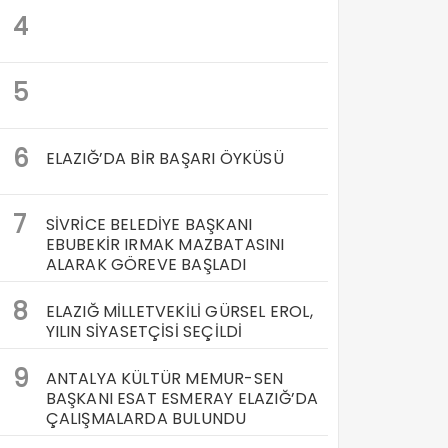
4
5
6
ELAZIĞ’DA BİR BAŞARI ÖYKÜSÜ
7
SİVRİCE BELEDİYE BAŞKANI
EBUBEKİR IRMAK MAZBATASINI
ALARAK GÖREVE BAŞLADI
8
ELAZIĞ MİLLETVEKİLİ GÜRSEL EROL,
YILIN SİYASETÇİSİ SEÇİLDİ
9
ANTALYA KÜLTÜR MEMUR-SEN
BAŞKANI ESAT ESMERAY ELAZIĞ’DA
ÇALIŞMALARDA BULUNDU