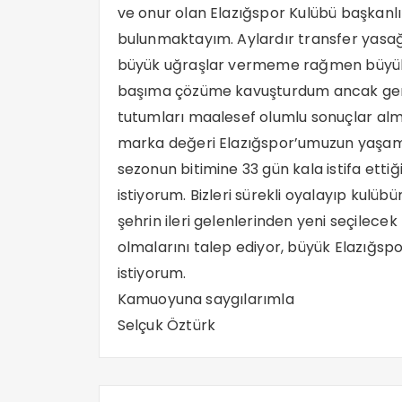
ve onur olan Elazığspor Kulübü başkanlı
bulunmaktayım. Aylardır transfer yasağ
büyük uğraşlar vermeme rağmen büyük e
başıma çözüme kavuşturdum ancak geri k
tutumları maalesef olumlu sonuçlar alma
marka değeri Elazığspor’umuzun yaşam
sezonun bitimine 33 gün kala istifa ett
istiyorum. Bizleri sürekli oyalayıp kul
şehrin ileri gelenlerinden yeni seçilec
olmalarını talep ediyor, büyük Elazığsp
istiyorum.
Kamuoyuna saygılarımla
Selçuk Öztürk