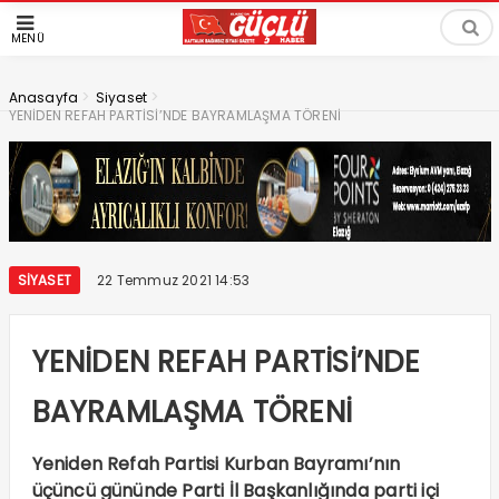
MENÜ
>
>
Anasayfa
Siyaset
YENİDEN REFAH PARTİSİ’NDE BAYRAMLAŞMA TÖRENİ
SIYASET
22 Temmuz 2021 14:53
YENİDEN REFAH PARTİSİ’NDE
BAYRAMLAŞMA TÖRENİ
Yeniden Refah Partisi Kurban Bayramı’nın
üçüncü gününde Parti İl Başkanlığında parti içi