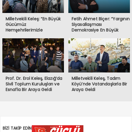
Milletvekili Keleş: “En Büyük
Fetih Ahmet Biçer: “Yargının
Gücümüz
Siyasallaşması
Hemşehrilerimizle
Demokrasiye En Büyük
Kurduğumuz Gönül Bağıdır”
Tehdittir”
Prof. Dr. Erol Keleş, Elazığ’da
Milletvekili Keleş, Tadım
Sivil Toplum Kuruluşları ve
Köyü’nde Vatandaşlarla Bir
Esnafla Bir Araya Geldi
Araya Geldi
BİZİ TAKİP EDİN