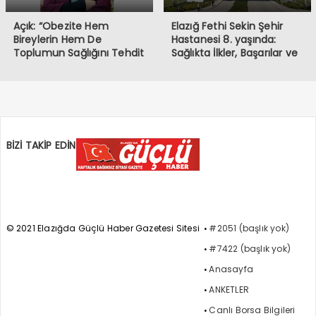
Açık: “Obezite Hem
Elazığ Fethi Sekin Şehir
Bireylerin Hem De
Hastanesi 8. yaşında:
Toplumun Sağlığını Tehdit
Sağlıkta İlkler, Başarılar ve
Ediyor”
Topluma Dokunan
Hizmetler
BİZİ TAKİP EDİN
© 2021 Elazığda Güçlü Haber Gazetesi Sitesi
#2051 (başlık yok)
#7422 (başlık yok)
Anasayfa
ANKETLER
Canlı Borsa Bilgileri