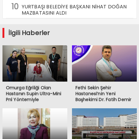
10
YURTBAŞI BELEDİYE BAŞKANI NİHAT DOĞAN
MAZBATASINI ALDI
İlgili Haberler
Omurga Eğriliği Olan
Fethi Sekin Şehir
Hastanın Supin Ultra-Mini
Hastanesi’nin Yeni
Pnl Yöntemiyle
Başhekimi Dr. Fatih Demir
Böbreğindeki Taşlar Alındı
Oldu