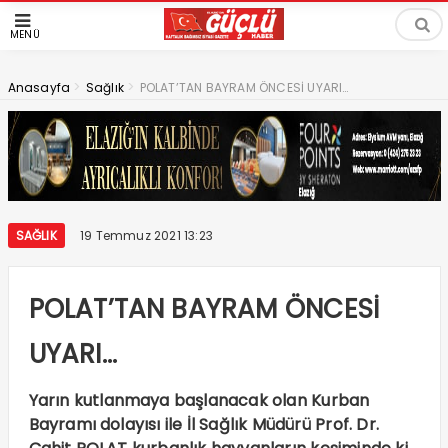
MENÜ
>
>
Anasayfa
Sağlık
POLAT’TAN BAYRAM ÖNCESİ UYARI…
SAĞLIK
19 Temmuz 2021 13:23
POLAT’TAN BAYRAM ÖNCESİ
UYARI…
Yarın kutlanmaya başlanacak olan Kurban
Bayramı dolayısı ile İl Sağlık Müdürü Prof. Dr.