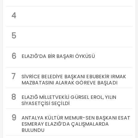
4
5
6
ELAZIĞ’DA BİR BAŞARI ÖYKÜSÜ
7
SİVRİCE BELEDİYE BAŞKANI EBUBEKİR IRMAK
MAZBATASINI ALARAK GÖREVE BAŞLADI
8
ELAZIĞ MİLLETVEKİLİ GÜRSEL EROL, YILIN
SİYASETÇİSİ SEÇİLDİ
9
ANTALYA KÜLTÜR MEMUR-SEN BAŞKANI ESAT
ESMERAY ELAZIĞ’DA ÇALIŞMALARDA
BULUNDU