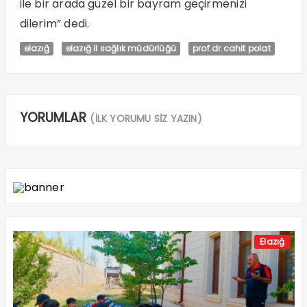
ile bir arada güzel bir bayram geçirmenizi
dilerim” dedi.
elazığ
elazığ il sağlık müdürlüğü
prof.dr.cahit polat
YORUMLAR
(İLK YORUMU SİZ YAZIN)
Elazığ