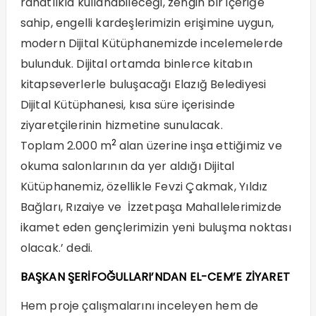
rahatlıkla kullanabileceği, zengin bir içeriğe
sahip, engelli kardeşlerimizin erişimine uygun,
modern Dijital Kütüphanemizde incelemelerde
bulunduk. Dijital ortamda binlerce kitabın
kitapseverlerle buluşacağı Elazığ Belediyesi
Dijital Kütüphanesi, kısa süre içerisinde
ziyaretçilerinin hizmetine sunulacak.
2
Toplam 2.000 m
alan üzerine inşa ettiğimiz ve
okuma salonlarının da yer aldığı Dijital
Kütüphanemiz, özellikle Fevzi Çakmak, Yıldız
Bağları, Rızaiye ve İzzetpaşa Mahallelerimizde
ikamet eden gençlerimizin yeni buluşma noktası
olacak.’ dedi.
BAŞKAN ŞERİFOĞULLARI’NDAN EL-CEM’E ZİYARET
Hem proje çalışmalarını inceleyen hem de