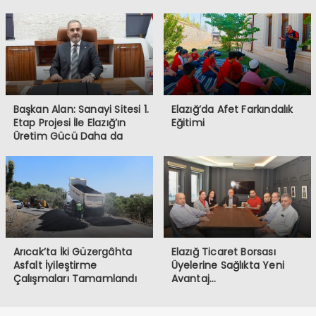
Başkan Alan: Sanayi Sitesi 1.
Elazığ’da Afet Farkındalık
Etap Projesi İle Elazığ’ın
Eğitimi
Üretim Gücü Daha da
Artacak”
Arıcak’ta İki Güzergâhta
Elazığ Ticaret Borsası
Asfalt İyileştirme
Üyelerine Sağlıkta Yeni
Çalışmaları Tamamlandı
Avantaj…