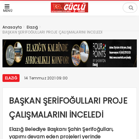
MENÜ
>
>
Anasayfa
Elazığ
BAŞKAN ŞERİFOĞULLARI PROJE ÇALIŞMALARINI İNCELEDİ
ELAZIĞ
14 Temmuz 2021 09:00
BAŞKAN ŞERİFOĞULLARI PROJE
ÇALIŞMALARINI İNCELEDİ
Elazığ Belediye Başkanı Şahin Şerifoğulları,
yapımı devam eden projeleri yerinde