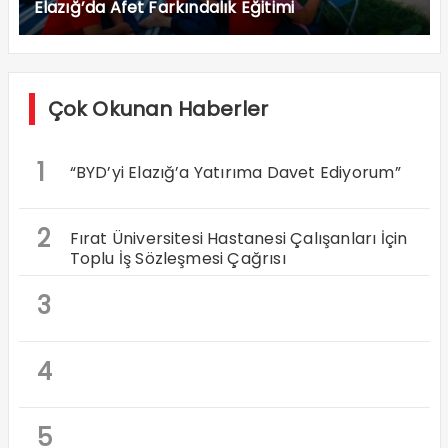
Elazığ’da Afet Farkındalık Eğitimi
Çok Okunan Haberler
1
“BYD’yi Elazığ’a Yatırıma Davet Ediyorum”
2
Fırat Üniversitesi Hastanesi Çalışanları İçin
Toplu İş Sözleşmesi Çağrısı
3
4
5