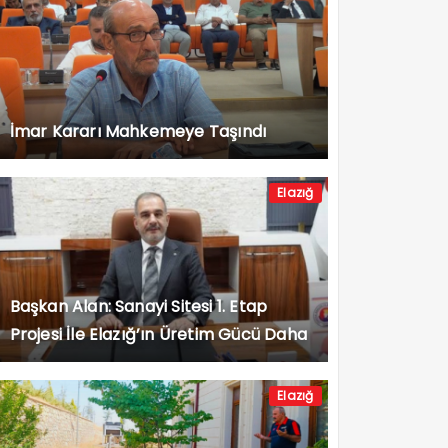
İmar Kararı Mahkemeye Taşındı
Elazığ
Başkan Alan: Sanayi Sitesi 1. Etap
Projesi İle Elazığ’ın Üretim Gücü Daha
da Artacak”
Elazığ