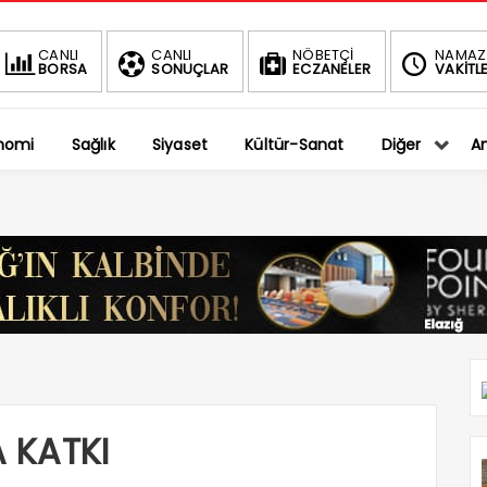
BIST
CANLI
CANLI
NÖBETÇİ
NAMAZ
BORSA
SONUÇLAR
ECZANELER
VAKİTLE
1.401,2
-0.75%
nomi
Sağlık
Siyaset
Kültür-Sanat
Diğer
An
 KATKI