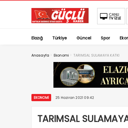
CANLI
TV İZLE
Elazığ
Türkiye
Güncel
Spor
Eko
>
>
Anasayfa
Ekonomi
TARIMSAL SULAMAYA KATKI
EKONOMI
25 Haziran 2021 09:42
TARIMSAL SULAMAYA