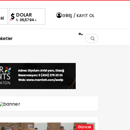
DOLAR
EURO
ALTIN
BIST
GİRİŞ / KAYIT OL
Rİ
7
36,5794
39,9889
3,432,33
%
%
%1,09
-0.75%
°
ketler
Güncel