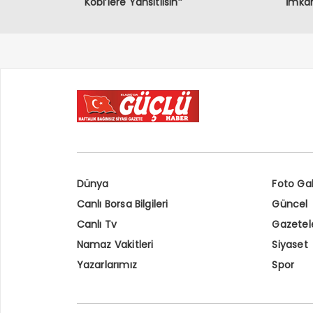
Kobi’lere Yansıtılsın’’
İmka
Dünya
Foto Gal
Canlı Borsa Bilgileri
Güncel
Canlı Tv
Gazetel
Namaz Vakitleri
Siyaset
Yazarlarımız
Spor