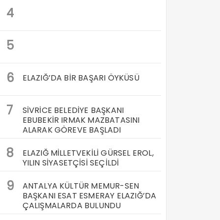
4
5
6
ELAZIĞ’DA BİR BAŞARI ÖYKÜSÜ
7
SİVRİCE BELEDİYE BAŞKANI
EBUBEKİR IRMAK MAZBATASINI
ALARAK GÖREVE BAŞLADI
8
ELAZIĞ MİLLETVEKİLİ GÜRSEL EROL,
YILIN SİYASETÇİSİ SEÇİLDİ
9
ANTALYA KÜLTÜR MEMUR-SEN
BAŞKANI ESAT ESMERAY ELAZIĞ’DA
ÇALIŞMALARDA BULUNDU