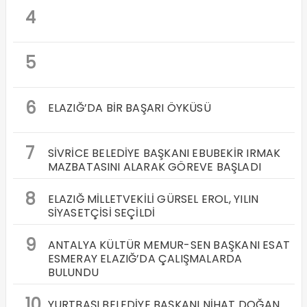
4
5
6
ELAZIĞ’DA BİR BAŞARI ÖYKÜSÜ
7
SİVRİCE BELEDİYE BAŞKANI EBUBEKİR IRMAK
MAZBATASINI ALARAK GÖREVE BAŞLADI
8
ELAZIĞ MİLLETVEKİLİ GÜRSEL EROL, YILIN
SİYASETÇİSİ SEÇİLDİ
9
ANTALYA KÜLTÜR MEMUR-SEN BAŞKANI ESAT
ESMERAY ELAZIĞ’DA ÇALIŞMALARDA
BULUNDU
10
YURTBAŞI BELEDİYE BAŞKANI NİHAT DOĞAN