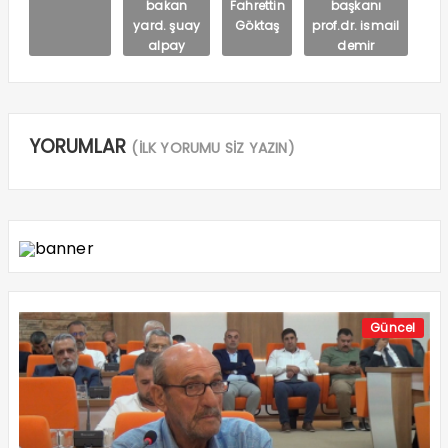
bakan
Fahrettin
başkanı
yard. şuay
Göktaş
prof.dr. ismail
alpay
demir
YORUMLAR
(İLK YORUMU SİZ YAZIN)
Güncel