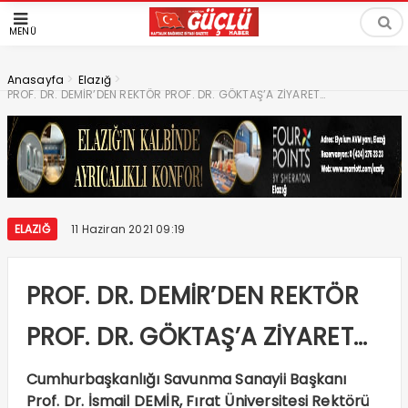
MENÜ
>
>
Anasayfa
Elazığ
PROF. DR. DEMİR’DEN REKTÖR PROF. DR. GÖKTAŞ’A ZİYARET…
ELAZIĞ
11 Haziran 2021 09:19
PROF. DR. DEMİR’DEN REKTÖR
PROF. DR. GÖKTAŞ’A ZİYARET…
Cumhurbaşkanlığı Savunma Sanayii Başkanı
Prof. Dr. İsmail DEMİR, Fırat Üniversitesi Rektörü