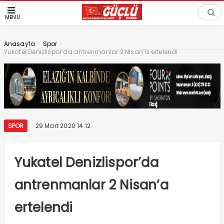
MENÜ
>
>
Anasayfa
Spor
Yukatel Denizlispor’da antrenmanlar 2 Nisan’a ertelendi
SPOR
29 Mart 2020 14:12
Yukatel Denizlispor’da
antrenmanlar 2 Nisan’a
ertelendi