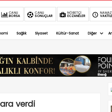
BIST
DOLAR
CANLI
CANLI
NÖBETÇİ
NAMAZ
BORSA
SONUÇLAR
ECZANELER
VAKİTLE
1.401,27
36,5794
-0.75%
%
nomi
Sağlık
Siyaset
Kültür-Sanat
Diğer
An
 ara verdi