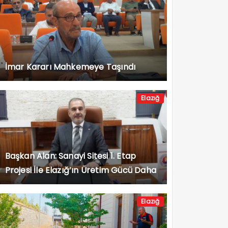
İmar Kararı Mahkemeye Taşındı
Elazığ
Başkan Alan: Sanayi Sitesi 1. Etap
Projesi İle Elazığ’ın Üretim Gücü Daha
da Artacak”
Elazığ