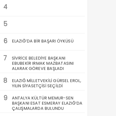
4
5
6
ELAZIĞ’DA BİR BAŞARI ÖYKÜSÜ
7
SİVRİCE BELEDİYE BAŞKANI
EBUBEKİR IRMAK MAZBATASINI
ALARAK GÖREVE BAŞLADI
8
ELAZIĞ MİLLETVEKİLİ GÜRSEL EROL,
YILIN SİYASETÇİSİ SEÇİLDİ
9
ANTALYA KÜLTÜR MEMUR-SEN
BAŞKANI ESAT ESMERAY ELAZIĞ’DA
ÇALIŞMALARDA BULUNDU