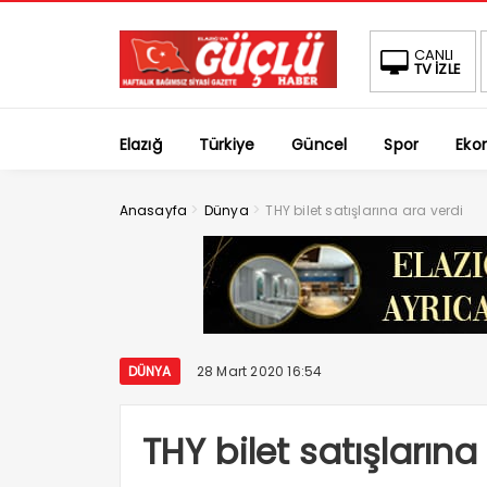
CANLI
TV İZLE
Elazığ
Türkiye
Güncel
Spor
Eko
>
>
Anasayfa
Dünya
THY bilet satışlarına ara verdi
DÜNYA
28 Mart 2020 16:54
THY bilet satışlarına