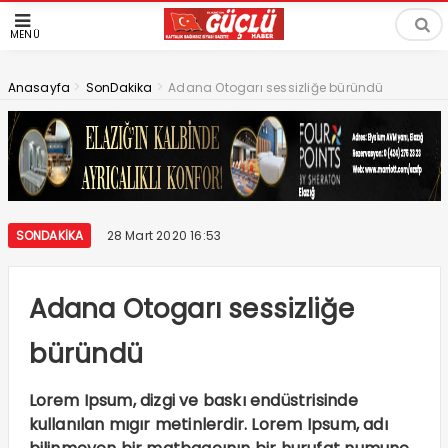
MENÜ
>
>
Anasayfa
SonDakika
Adana Otogarı sessizliğe büründü
SONDAKIKA
28 Mart 2020 16:53
Adana Otogarı sessizliğe
büründü
Lorem Ipsum, dizgi ve baskı endüstrisinde
kullanılan mıgır metinlerdir. Lorem Ipsum, adı