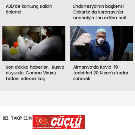
ABD’de korkunç saldırı
Endonezya’nın başkenti
önlendi
Cakarta’da koronavirüs
nedeniyle ilan edilen acil
durum uzatıldı
Son dakika haberler… Rusya
Almanya’da Kovid-19
duyurdu: Corona Virüsü
tedbirleri 20 Nisan’a kadar
tedavi edecek ilaç
sürecek
geliştirildi
BİZİ TAKİP EDİN